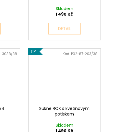
Skladem
1 490 Kč
DETAIL
TIP
:
3038/38
Kód:
P02-87-203/38
084
Sukně ROK s květinovým
potiskem
Skladem
1 490 Kč