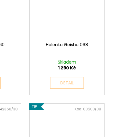
60
Halenka Geisha 068
Skladem
1 290 Kč
DETAIL
TIP
42360/38
Kód:
83503/38