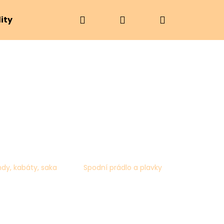
Hledat
Přihlášení
Nákupní
ity
Značky
košík
dy, kabáty, saka
Spodní prádlo a plavky
Následující