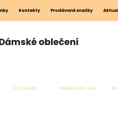
nky
Kontakty
Prodávané značky
Aktual
Co potřebujete najít?
Dámské oblečení
HLEDAT
Doporučujeme
Šaty, overaly
Halenky, košile, trika
Bun