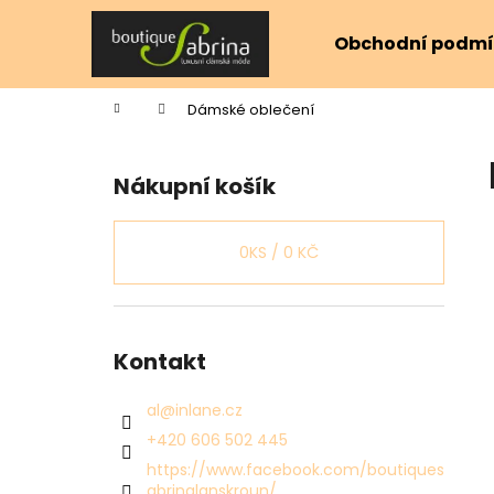
K
Přejít
na
o
Obchodní podmí
obsah
Zpět
Zpět
š
do
do
í
Domů
Dámské oblečení
k
obchodu
obchodu
P
o
Nákupní košík
s
t
r
0
KS /
0 KČ
a
n
n
Kontakt
í
p
al
@
inlane.cz
a
+420 606 502 445
n
https://www.facebook.com/boutiques
e
abrinalanskroun/