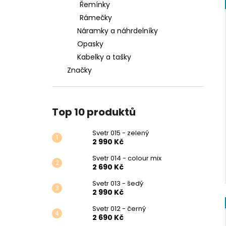
Řemínky
Rámečky
Náramky a náhrdelníky
Opasky
Kabelky a tašky
Značky
Top 10 produktů
Svetr 015 - zelený
2 990 Kč
Svetr 014 - colour mix
2 690 Kč
Svetr 013 - šedý
2 990 Kč
Svetr 012 - černý
2 690 Kč