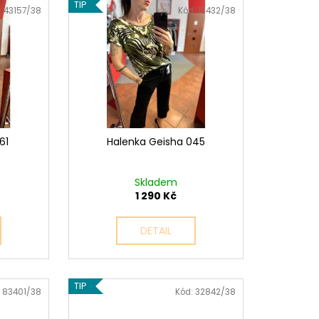
TIP
:
43157/38
Kód:
13432/38
61
Halenka Geisha 045
Skladem
1 290 Kč
DETAIL
TIP
:
83401/38
Kód:
32842/38