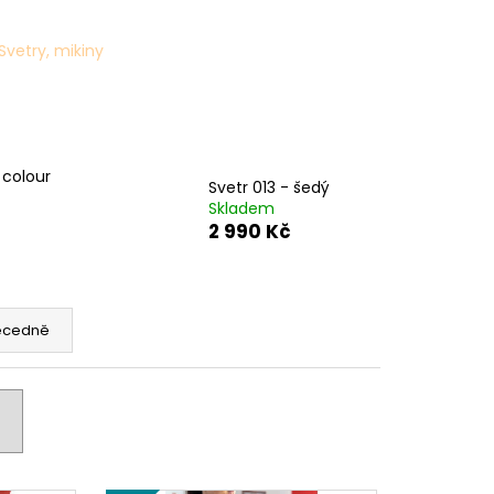
Ý
Svetry, mikiny
 colour
Svetr 013 - šedý
Skladem
2 990 Kč
ecedně