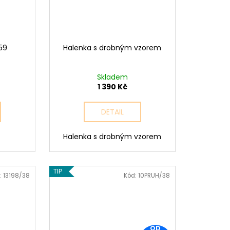
59
Halenka s drobným vzorem
Skladem
1 390 Kč
DETAIL
Halenka s drobným vzorem
TIP
:
13198/38
Kód:
10PRUH/38
OD