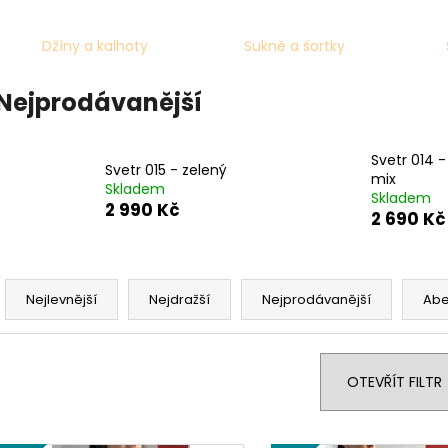
SVETR 014 - COLOUR MIX
SVETR 013 - ŠED
2 690 Kč
2 990 Kč
Džíny a kalhoty
Sukně a šortky
Nejprodávanější
Svetr 014 -
Svetr 015 - zelený
mix
Skladem
Skladem
2 990 Kč
2 690 Kč
Ř
a
Nejlevnější
Nejdražší
Nejprodávanější
Ab
z
e
n
OTEVŘÍT FILTR
í
p
V