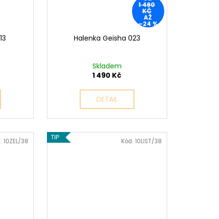
1 490
KČ
AŽ
–24 %
13
Halenka Geisha 023
Skladem
1 490 Kč
DETAIL
TIP
:
10ZEL/38
Kód:
10LIST/38