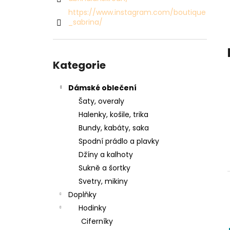
SVETR 015 - ZELENÝ
l
https://www.instagram.com/boutique
2 990 Kč
_sabrina/
Přeskočit
kategorie
Kategorie
Dámské oblečení
Šaty, overaly
Halenky, košile, trika
Bundy, kabáty, saka
Spodní prádlo a plavky
Džíny a kalhoty
Sukně a šortky
Svetry, mikiny
Doplňky
Hodinky
Ciferníky