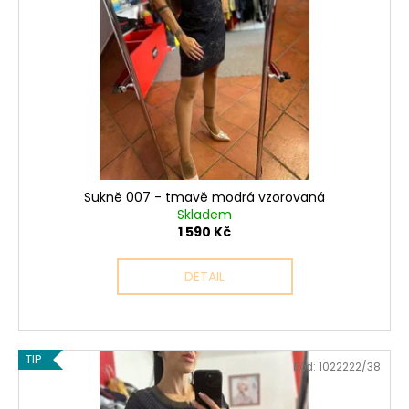
s
o
p
d
r
u
o
k
d
t
u
ů
k
t
ů
Sukně 007 - tmavě modrá vzorovaná
Skladem
1 590 Kč
DETAIL
TIP
Kód:
1022222/38