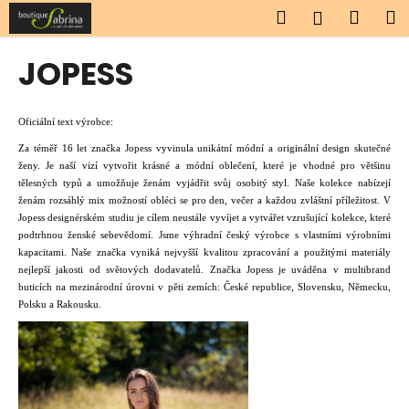
K
Přejít
Hledat
Náku
M
Přihlášen
na
o
obsah
Zpět
Zpět
košík
š
JOPESS
í
C
k
o
Oficiální text výrobce:
p
Za téměř 16 let značka Jopess vyvinula unikátní módní a originální design skutečné
o
ženy. Je naší vizí vytvořit krásné a módní oblečení, které je vhodné pro většinu
tělesných typů a umožňuje ženám vyjádřit svůj osobitý styl. Naše kolekce nabízejí
t
ženám rozsáhlý mix možností obléci se pro den, večer a každou zvláštní příležitost. V
ř
Jopess designérském studiu je cílem neustále vyvíjet a vytvářet vzrušující kolekce, které
e
podtrhnou ženské sebevědomí. Jsme výhradní český výrobce s vlastními výrobními
kapacitami. Naše značka vyniká nejvyšší kvalitou zpracování a použitými materiály
b
nejlepší jakosti od světových dodavatelů. Značka Jopess je uváděna v multibrand
u
buticích na mezinárodní úrovni v pěti zemích: České republice, Slovensku, Německu,
j
Polsku a Rakousku.
e
t
e
n