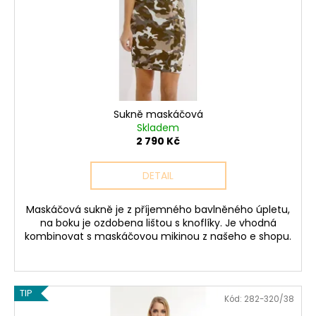
r
č
u
u
o
k
j
d
e
t
u
m
ů
k
e
t
ů
Sukně maskáčová
SVETR
Skladem
013
2 790 Kč
-
ŠEDÝ
2
DETAIL
990
Kč
Maskáčová sukně je z příjemného bavlněného úpletu,
na boku je ozdobena lištou s knoflíky. Je vhodná
kombinovat s maskáčovou mikinou z našeho e shopu.
TIP
Kód:
282-320/38