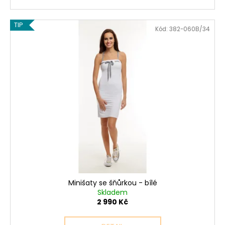
TIP
Kód:
382-060B/34
Minišaty se šňůrkou - bílé
Skladem
2 990 Kč