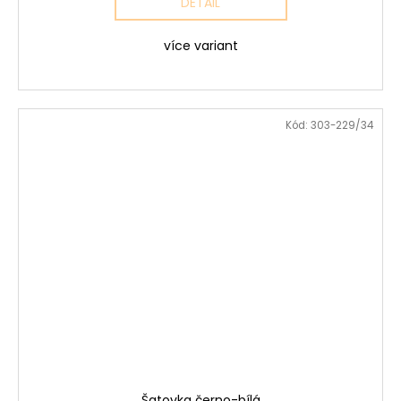
DETAIL
více variant
Kód:
303-229/34
Šatovka černo-bílá