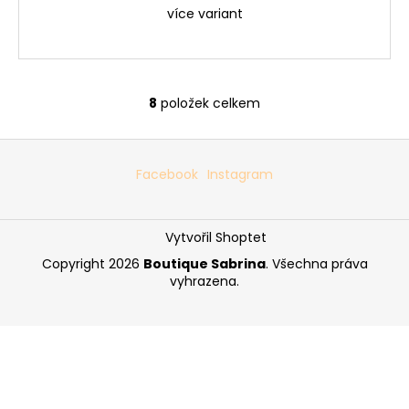
více variant
8
položek celkem
O
v
Z
l
á
á
Facebook
Instagram
d
p
a
a
c
Vytvořil Shoptet
t
í
í
Copyright 2026
Boutique Sabrina
. Všechna práva
p
vyhrazena.
r
v
k
y
v
ý