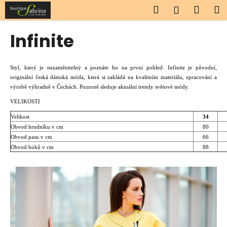
K
Přejít
Hledat
Náku
M
Přihlášen
na
o
obsah
Zpět
Zpět
košík
š
Infinite
í
C
k
o
Styl, který je nezaměnitelný a poznáte ho na první pohled. Infinite je původní,
p
originální česká dámská móda, která si zakládá na kvalitním materiálu, zpracování a
výrobě výhradně v Čechách. Pozorně sleduje aktuální trendy světové módy.
o
VELIKOSTI
t
ř
Velikost
34
Obvod hrudníku v cm
80
e
Obvod pasu v cm
66
b
Obvod boků v cm
88
u
j
e
t
e
n