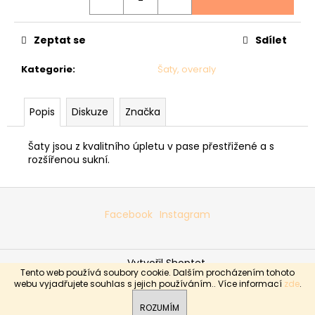
č
u
j
Zeptat se
Sdílet
e
m
Kategorie
:
Šaty, overaly
e
Popis
Diskuze
Značka
SVETR
013
-
Šaty jsou z kvalitního úpletu v pase přestřižené a s
ŠEDÝ
rozšířenou sukní.
2
990
Z
Kč
á
Facebook
Instagram
p
a
Vytvořil Shoptet
t
Tento web používá soubory cookie. Dalším procházením tohoto
í
Copyright 2026
Boutique Sabrina
. Všechna práva
webu vyjadřujete souhlas s jejich používáním.. Více informací
zde
.
vyhrazena.
ROZUMÍM