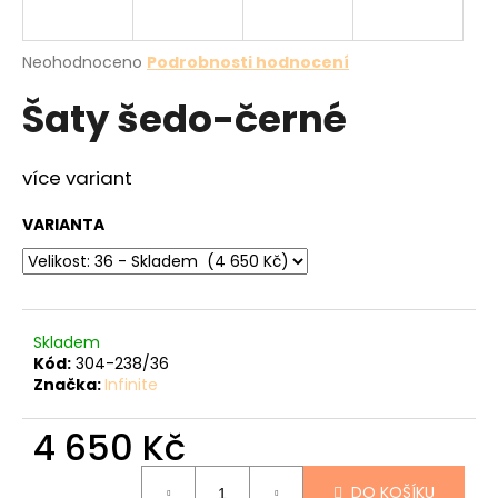
a
j
Průměrné
Neohodnoceno
Podrobnosti hodnocení
í
hodnocení
Šaty šedo-černé
produktu
t
je
?
0,0
z
více variant
5
hvězdiček.
VARIANTA
HLEDAT
Skladem
D
Kód:
304-238/36
o
Značka:
Infinite
p
o
4 650 Kč
r
u
Měrná
DO KOŠÍKU
cena: