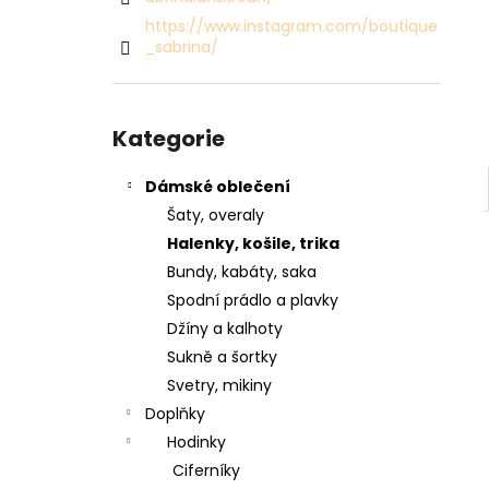
SVETR 015 - ZELENÝ
l
https://www.instagram.com/boutique
2 990 Kč
_sabrina/
Přeskočit
kategorie
Kategorie
Dámské oblečení
Šaty, overaly
Halenky, košile, trika
Bundy, kabáty, saka
Spodní prádlo a plavky
Džíny a kalhoty
Sukně a šortky
Svetry, mikiny
Doplňky
Hodinky
Ciferníky