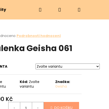
Hledat
Přihlášení
Nákupní
ity
Značky
košík
rné
odnoceno
Podrobnosti hodnocení
cení
lenka Geisha 061
ktu
ANTA
ček.
te
Kód:
Zvolte
Značka:
antu
variantu
Geisha
Následující
90 Kč
ná
DO KOŠÍKU
: