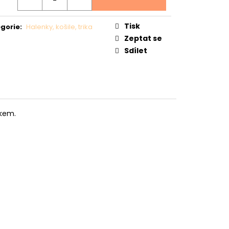
Ý
Tisk
gorie
:
Halenky, košile, trika
Zeptat se
Sdílet
skem.