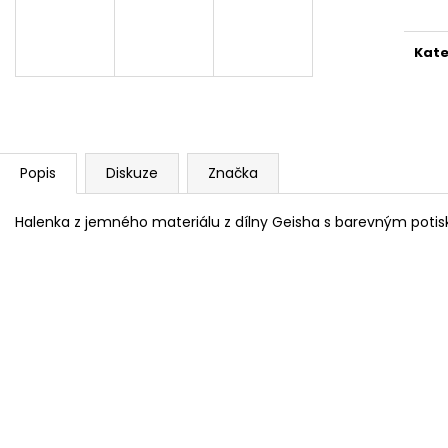
SVETR 014 - COLOUR MIX
SVETR 013 - ŠED
2 690 Kč
2 990 Kč
Kate
Popis
Diskuze
Značka
Halenka z jemného materiálu z dílny Geisha s barevným poti