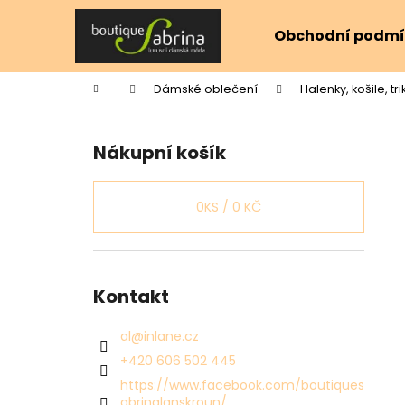
K
Přejít
na
o
Obchodní podmí
obsah
Zpět
Zpět
š
do
do
í
Domů
Dámské oblečení
Halenky, košile, tri
k
obchodu
obchodu
P
o
Nákupní košík
s
t
r
0
KS /
0 KČ
a
n
n
Kontakt
í
p
al
@
inlane.cz
a
+420 606 502 445
n
https://www.facebook.com/boutiques
e
abrinalanskroun/