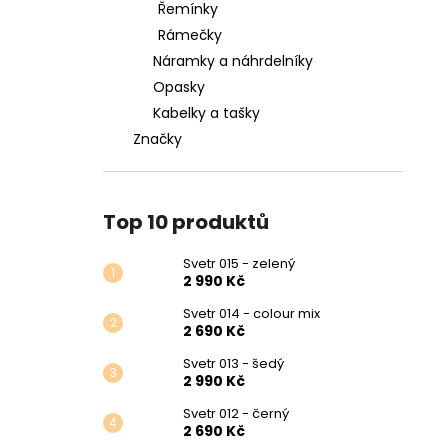
Řemínky
Rámečky
Náramky a náhrdelníky
Opasky
Kabelky a tašky
Značky
Top 10 produktů
Svetr 015 - zelený
2 990 Kč
Svetr 014 - colour mix
2 690 Kč
Svetr 013 - šedý
2 990 Kč
Svetr 012 - černý
2 690 Kč