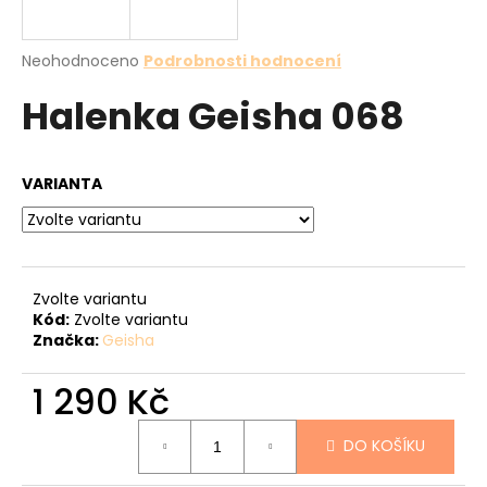
a
j
Průměrné
Neohodnoceno
Podrobnosti hodnocení
í
hodnocení
Halenka Geisha 068
produktu
t
je
?
0,0
z
VARIANTA
5
hvězdiček.
HLEDAT
Zvolte variantu
Kód:
Zvolte variantu
Značka:
Geisha
D
o
1 290 Kč
p
o
Měrná
r
DO KOŠÍKU
cena:
u