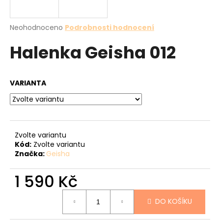
a
j
Průměrné
Neohodnoceno
Podrobnosti hodnocení
í
hodnocení
Halenka Geisha 012
produktu
t
je
?
0,0
z
VARIANTA
5
hvězdiček.
HLEDAT
Zvolte variantu
Kód:
Zvolte variantu
Značka:
Geisha
D
o
1 590 Kč
p
o
Měrná
r
DO KOŠÍKU
cena:
u