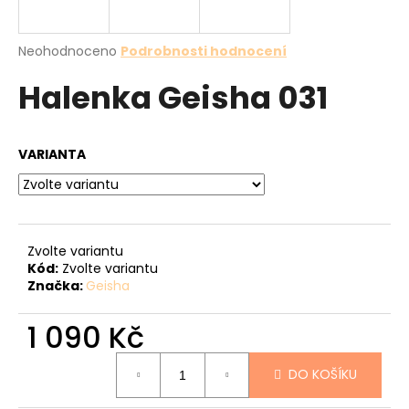
a
j
Průměrné
Neohodnoceno
Podrobnosti hodnocení
í
hodnocení
Halenka Geisha 031
produktu
t
je
?
0,0
z
VARIANTA
5
hvězdiček.
HLEDAT
Zvolte variantu
Kód:
Zvolte variantu
Značka:
Geisha
D
o
1 090 Kč
p
o
Měrná
r
DO KOŠÍKU
cena:
u