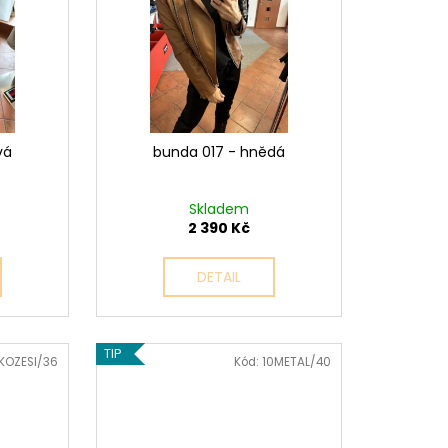
Ý
vá
bunda 017 - hnědá
Skladem
2 390 Kč
DETAIL
TIP
KOZESI/36
Kód:
10METAL/40