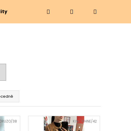
Hledat
Přihlášení
Nákupní
ity
Značky
košík
ecedně
Následující
10RUZO/38
Kód:
10HNE/42