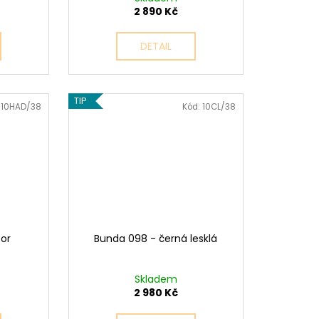
2 890 Kč
DETAIL
TIP
:
10HAD/38
Kód:
10CL/38
zor
Bunda 098 - černá lesklá
Skladem
2 980 Kč