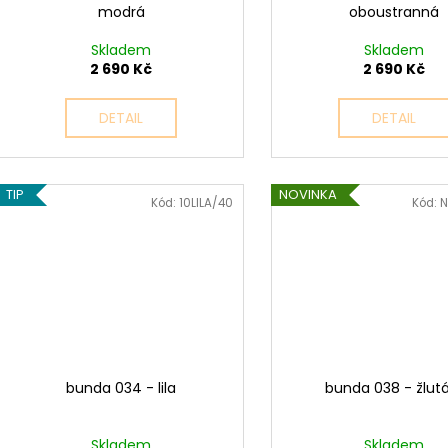
modrá
oboustranná
Skladem
Skladem
2 690 Kč
2 690 Kč
DETAIL
DETAIL
TIP
NOVINKA
Kód:
10LILA/40
Kód:
N
bunda 034 - lila
bunda 038 - žlut
Skladem
Skladem