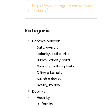
SVETR 015 - ZELENÝ
l
https://www.instagram.com/boutique
2 990 Kč
_sabrina/
Přeskočit
kategorie
Kategorie
Dámské oblečení
Šaty, overaly
Halenky, košile, trika
Bundy, kabáty, saka
Spodní prádlo a plavky
Džíny a kalhoty
Sukně a šortky
Svetry, mikiny
Doplňky
Hodinky
Ciferníky