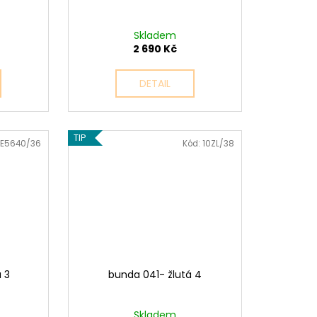
Skladem
2 690 Kč
DETAIL
TIP
E5640/36
Kód:
10ZL/38
á 3
bunda 041- žlutá 4
Skladem