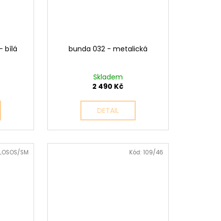
 bílá
bunda 032 - metalická
Skladem
2 490 Kč
DETAIL
0LOSOS/SM
Kód:
109/46