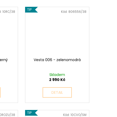
TIP
d:
10RC/38
Kód:
806556/38
erný
Vesta 006 - zelenomodrá
Skladem
2 990 Kč
DETAIL
TIP
10ROZU/38
Kód:
10CVO/SM