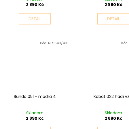
2 890 Kč
2 890 Kč
DETAIL
DETAIL
Kód:
NE5640/40
Kód
Bunda 051 - modrá 4
Kabát 022 hadí v
Skladem
Skladem
2 890 Kč
2 890 Kč