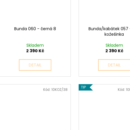
Bunda 060 - černá 8
Bunda/kabátek 057 -
kožešinka
Skladem
Skladem
2 390 Kč
2 390 Kč
DETAIL
DETAIL
TIP
Kód:
10KOZ/38
Kód:
1