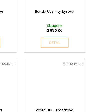
vé
Bunda 052 - tyrkysová
Skladem
2 690 Kč
DETAIL
d:
10CB/38
Kód:
10LIM/38
ná
Vesta 010 - limetková