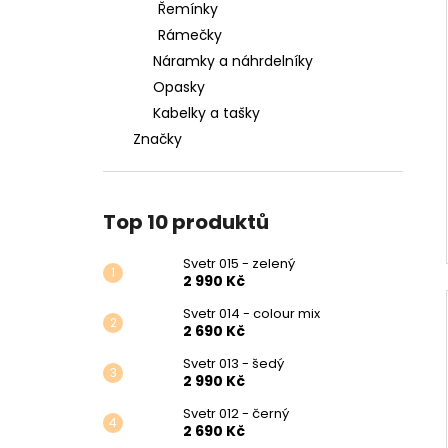
Řemínky
Rámečky
Náramky a náhrdelníky
Opasky
Kabelky a tašky
Značky
Top 10 produktů
Svetr 015 - zelený
2 990 Kč
Svetr 014 - colour mix
2 690 Kč
Svetr 013 - šedý
2 990 Kč
Svetr 012 - černý
2 690 Kč