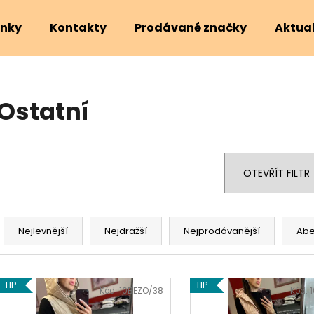
nky
Kontakty
Prodávané značky
Aktual
Co potřebujete najít?
Ostatní
HLEDAT
OTEVŘÍT FILTR
Doporučujeme
Ř
a
Nejlevnější
Nejdražší
Nejprodávanější
Ab
z
e
V
n
TIP
TIP
ý
Kód:
10BEZO/38
Kód:
í
p