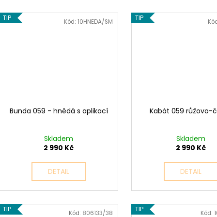
TIP
TIP
Kód:
10HNEDA/SM
Kó
Bunda 059 - hnědá s aplikací
Kabát 059 růžovo-č
Skladem
Skladem
2 990 Kč
2 990 Kč
DETAIL
DETAIL
TIP
TIP
Kód:
806133/38
Kód: