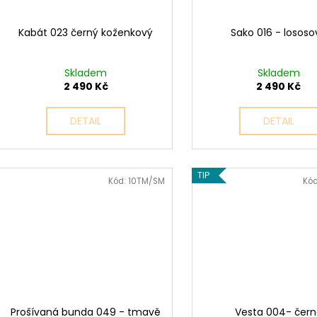
Kabát 023 černý koženkový
Sako 016 - lososo
Skladem
Skladem
2 490 Kč
2 490 Kč
DETAIL
DETAIL
TIP
Kód:
10TM/SM
Kó
Prošívaná bunda 049 - tmavě
Vesta 004- čer