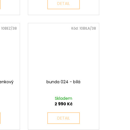
DETAIL
:
10BEZ/38
Kód:
10BILA/38
ženkový
bunda 024 - bílá
Skladem
2 990 Kč
DETAIL