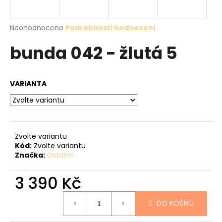
a
j
Průměrné
Neohodnoceno
Podrobnosti hodnocení
í
hodnocení
bunda 042 - žlutá 5
produktu
t
je
?
0,0
z
VARIANTA
5
hvězdiček.
HLEDAT
Zvolte variantu
Kód:
Zvolte variantu
Značka:
Ostatní
D
o
3 390 Kč
p
o
Měrná
r
DO KOŠÍKU
cena:
u