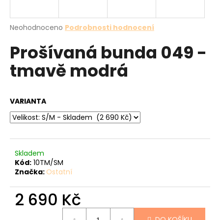
a
j
Průměrné
Neohodnoceno
Podrobnosti hodnocení
í
hodnocení
Prošívaná bunda 049 -
produktu
t
je
?
tmavě modrá
0,0
z
5
hvězdiček.
VARIANTA
HLEDAT
Skladem
D
Kód:
10TM/SM
o
Značka:
Ostatní
p
o
2 690 Kč
r
u
Měrná
DO KOŠÍKU