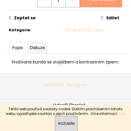
č
cena:
u
j
Zeptat se
Sdílet
e
m
Kategorie
:
Bundy, kabáty, saka
e
Popis
Diskuze
SVETR
010
-
Prošívaná bunda se stojáčkem a kontrastním zipem.
VZOROVANÝ
4
Z
390
Kč
á
Facebook
Instagram
p
a
Vytvořil Shoptet
t
Tento web používá soubory cookie. Dalším procházením tohoto
í
Copyright 2026
Boutique Sabrina
. Všechna práva
webu vyjadřujete souhlas s jejich používáním.. Více informací
zde
.
vyhrazena.
ROZUMÍM