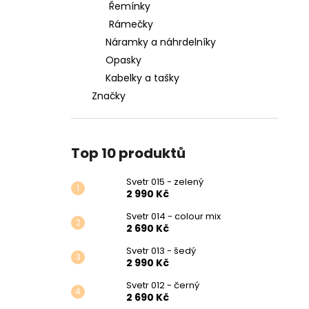
Řemínky
Rámečky
Náramky a náhrdelníky
Opasky
Kabelky a tašky
Značky
Top 10 produktů
Svetr 015 - zelený
2 990 Kč
Svetr 014 - colour mix
2 690 Kč
Svetr 013 - šedý
2 990 Kč
Svetr 012 - černý
2 690 Kč