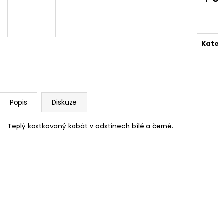
SVETR 014 - COLOUR MIX
SVETR 013 - ŠED
Měr
2 690 Kč
2 990 Kč
cena
Kate
Popis
Diskuze
Teplý kostkovaný kabát v odstínech bílé a černé.