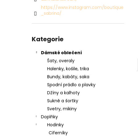
SVETR 015 - ZELENÝ
l
https://www.instagram.com/boutique
2 990 Kč
_sabrina/
Přeskočit
kategorie
Kategorie
Dámské oblečení
Šaty, overaly
Halenky, košile, trika
Bundy, kabáty, saka
Spodní prádlo a plavky
Džíny a kalhoty
Sukně a šortky
Svetry, mikiny
Doplňky
Hodinky
Ciferníky