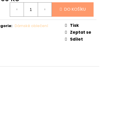
Ý
ná
DO KOŠÍKU
:
Tisk
gorie
:
Dámské oblečení
Zeptat se
Sdílet