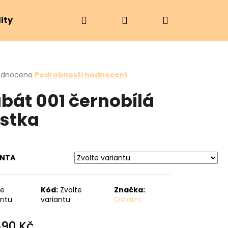
Hledat
Přihlášení
Nákupní
ity
Značky
košík
rné
odnoceno
Podrobnosti hodnocení
cení
bát 001 černobílá
ktu
stka
ček.
ANTA
te
Kód:
Zvolte
Značka:
Následující
antu
variantu
Ostatní
590 Kč