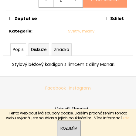
č
cena:
u
j
Zeptat se
Sdílet
e
m
Kategorie
:
Svetry, mikiny
e
Popis
Diskuze
Značka
SVETR
006
-
Stylový béžový kardigan s límcem z dílny Monari.
ČERNÝ
3
Z
690
Kč
á
Facebook
Instagram
p
a
Vytvořil Shoptet
t
Tento web používá soubory cookie. Dalším procházením tohoto
í
Copyright 2026
Boutique Sabrina
. Všechna práva
webu vyjadřujete souhlas s jejich používáním.. Více informací
zde
.
vyhrazena.
ROZUMÍM