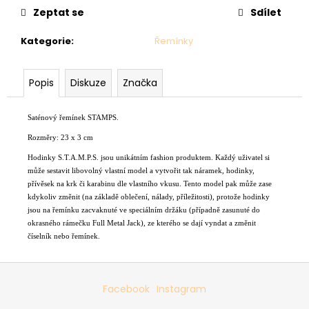
č
Zeptat se
Sdílet
u
j
Kategorie
:
Řemínky
e
m
e
Popis
Diskuze
Značka
SVETR
Saténový řemínek STAMPS.
014
Rozměry: 23 x 3 cm
-
COLOUR
Hodinky S.T.A.M.P.S. jsou unikátním fashion produktem. Každý uživatel si
MIX
může sestavit libovolný vlastní model a vytvořit tak náramek, hodinky,
2
přívěsek na krk či karabinu dle vlastního vkusu. Tento model pak může zase
690
kdykoliv změnit (na základě oblečení, nálady, příležitosti), protože hodinky
Kč
jsou na řemínku zacvaknuté ve speciálním držáku (případně zasunuté do
okrasného rámečku Full Metal Jack), ze kterého se dají vyndat a změnit
číselník nebo řemínek.
Z
á
Facebook
Instagram
p