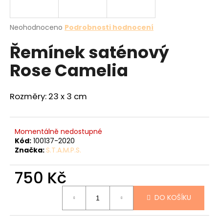
a
j
Průměrné
Neohodnoceno
Podrobnosti hodnocení
í
hodnocení
Řemínek saténový
produktu
t
je
?
Rose Camelia
0,0
z
5
hvězdiček.
Rozměry: 23 x 3 cm
HLEDAT
Momentálně nedostupné
Kód:
100137-2020
Značka:
S.T.A.M.P.S.
D
o
750 Kč
p
o
Měrná
r
DO KOŠÍKU
cena:
u