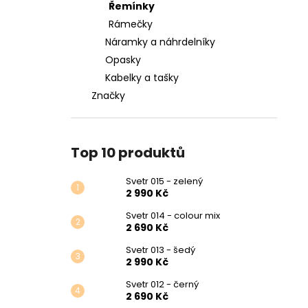
Řemínky
Rámečky
Náramky a náhrdelníky
Opasky
Kabelky a tašky
Značky
Top 10 produktů
Svetr 015 - zelený
2 990 Kč
Svetr 014 - colour mix
2 690 Kč
Svetr 013 - šedý
2 990 Kč
Svetr 012 - černý
2 690 Kč