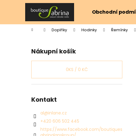
K
Přejít
na
o
Obchodní podmí
obsah
Zpět
Zpět
š
do
do
í
Domů
Doplňky
Hodinky
Řemínky
k
obchodu
obchodu
P
o
Nákupní košík
s
t
r
0
KS /
0 KČ
a
n
n
Kontakt
í
p
al
@
inlane.cz
a
+420 606 502 445
n
https://www.facebook.com/boutiques
e
abrinalanskroun/