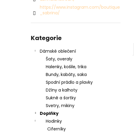
SVETR 015 - ZELENÝ
l
https://www.instagram.com/boutique
2 990 Kč
_sabrina/
Přeskočit
kategorie
Kategorie
Dámské oblečení
Šaty, overaly
Halenky, košile, trika
Bundy, kabáty, saka
Spodní prádlo a plavky
Džíny a kalhoty
Sukně a šortky
Svetry, mikiny
Doplňky
Hodinky
Ciferníky