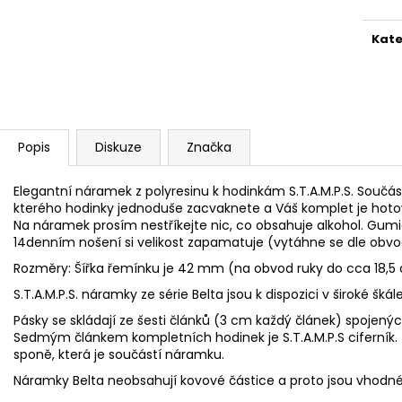
SVETR 014 - COLOUR MIX
SVETR 013 - ŠED
2 690 Kč
2 990 Kč
Kate
Popis
Diskuze
Značka
Elegantní náramek z polyresinu k hodinkám S.T.A.M.P.S. Součás
kterého hodinky jednoduše zacvaknete a Váš komplet je hoto
Na náramek prosím nestříkejte nic, co obsahuje alkohol. Gumi
14denním nošení si velikost zapamatuje (vytáhne se dle obvo
Rozměry: Šířka řemínku je 42 mm (na obvod ruky do cca 18,5 c
S.T.A.M.P.S. náramky ze série Belta jsou k dispozici v široké škál
Pásky se skládají ze šesti článků (3 cm každý článek) spojen
Sedmým článkem kompletních hodinek je S.T.A.M.P.S ciferník.
sponě, která je součástí náramku.
Náramky Belta neobsahují kovové částice a proto jsou vhodné i