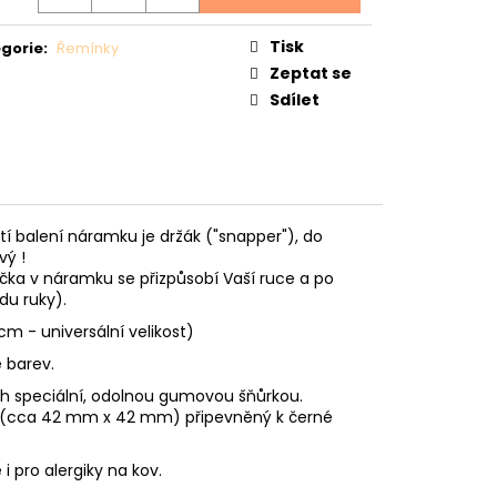
Ý
Tisk
gorie
:
Řemínky
Zeptat se
Sdílet
tí balení náramku je držák ("snapper"), do
vý !
čka v náramku se přizpůsobí Vaší ruce a po
du ruky).
m - universální velikost)
e barev.
ých speciální, odolnou gumovou šňůrkou.
(cca 42 mm x 42 mm) připevněný k černé
 pro alergiky na kov.