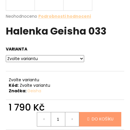
a
j
Průměrné
Neohodnoceno
Podrobnosti hodnocení
í
hodnocení
Halenka Geisha 033
produktu
t
je
?
0,0
z
VARIANTA
5
hvězdiček.
HLEDAT
Zvolte variantu
Kód:
Zvolte variantu
Značka:
Geisha
D
o
1 790 Kč
p
o
Měrná
r
DO KOŠÍKU
cena:
u