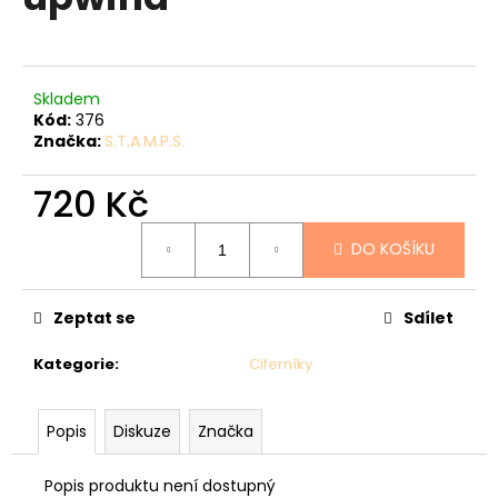
je
a
0,0
z
j
5
í
hvězdiček.
Skladem
t
Kód:
376
?
Značka:
S.T.A.M.P.S.
720 Kč
Měrná
DO KOŠÍKU
cena:
HLEDAT
Zeptat se
Sdílet
D
Kategorie
:
Ciferníky
o
p
o
Popis
Diskuze
Značka
r
u
Popis produktu není dostupný