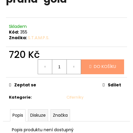
je
a
0,0
z
j
5
í
hvězdiček.
Skladem
t
Kód:
355
?
Značka:
S.T.A.M.P.S.
720 Kč
Měrná
DO KOŠÍKU
cena:
HLEDAT
Zeptat se
Sdílet
D
Kategorie
:
Ciferníky
o
p
o
Popis
Diskuze
Značka
r
u
Popis produktu není dostupný