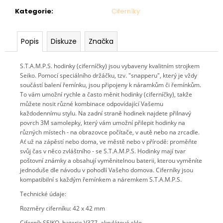
č
u
Kategorie
:
Ciferníky
j
e
Popis
Diskuze
Značka
m
e
S.T.A.M.P.S. hodinky (ciferníčky) jsou vybaveny kvalitním strojkem
Seiko. Pomocí speciálního držáčku, tzv. "snapperu", který je vždy
SVETR
součástí balení řemínku, jsou připojeny k náramkům či řemínkům.
009
To vám umožní rychle a často měnit hodinky (ciferníčky), takže
-
můžete nosit různé kombinace odpovídající V
ašemu
BÍLOČERNÝ
každodennímu stylu. Na zadní straně hodinek najdete přilnavý
povrch 3M samolepky, který vám umožní přilepit hodinky na
2
990
různých místech - na obrazovce počítače, v autě nebo na zrcadle.
Kč
Ať už na zápěstí nebo doma, ve městě nebo v přírodě: proměňte
svůj čas v něco zvláštního - se S.T.A.M.P.S. Hodinky mají tvar
poštovní známky a obsahují vyměnitelnou baterii, kterou vyměníte
jednoduše dle návodu v pohodlí Vašeho domova. Ciferníky jsou
kompatibilní s každým řemínkem a náremkem S.T.A.M.P.S.
Technické údaje:
Rozměry ciferníku: 42 x 42 mm
Ciferník SEIKO, baterie V377, akrylátové sklo.