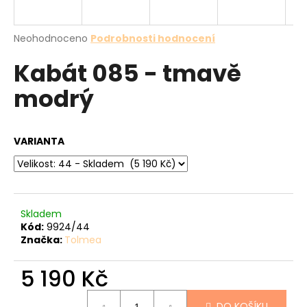
a
j
Průměrné
Neohodnoceno
Podrobnosti hodnocení
í
hodnocení
Kabát 085 - tmavě
produktu
t
je
?
modrý
0,0
z
5
hvězdiček.
VARIANTA
HLEDAT
Skladem
D
Kód:
9924/44
o
Značka:
Tolmea
p
o
5 190 Kč
r
u
Měrná
DO KOŠÍKU