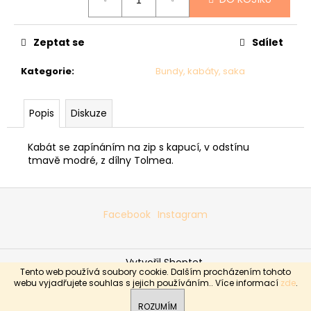
č
cena:
u
j
Zeptat se
Sdílet
e
m
Kategorie
:
Bundy, kabáty, saka
e
Popis
Diskuze
SVETR
013
-
Kabát se zapínáním na zip s kapucí, v odstínu
ŠEDÝ
tmavě modré, z dílny Tolmea.
2
990
Z
Kč
á
Facebook
Instagram
p
a
Vytvořil Shoptet
t
Tento web používá soubory cookie. Dalším procházením tohoto
í
Copyright 2026
Boutique Sabrina
. Všechna práva
webu vyjadřujete souhlas s jejich používáním.. Více informací
zde
.
vyhrazena.
ROZUMÍM