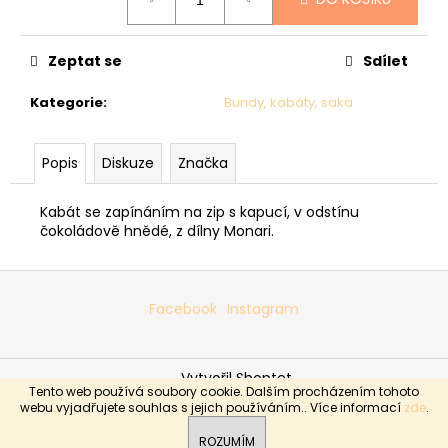
č
cena:
u
j
Zeptat se
Sdílet
e
m
Kategorie
:
Bundy, kabáty, saka
e
Popis
Diskuze
Značka
SVETR
011
-
Kabát se zapínáním na zip s kapucí, v odstínu
ČERNÝ
čokoládově hnědé, z dílny Monari.
2
590
Z
Kč
á
Facebook
Instagram
p
a
Vytvořil Shoptet
t
Tento web používá soubory cookie. Dalším procházením tohoto
í
Copyright 2026
Boutique Sabrina
. Všechna práva
webu vyjadřujete souhlas s jejich používáním.. Více informací
zde
.
vyhrazena.
ROZUMÍM