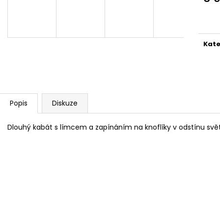
SVETR 014 - COLOUR MIX
SVETR 013 - ŠED
Měr
2 690 Kč
2 990 Kč
cena
Kate
Popis
Diskuze
Dlouhý kabát s límcem a zapínáním na knoflíky v odstínu svě