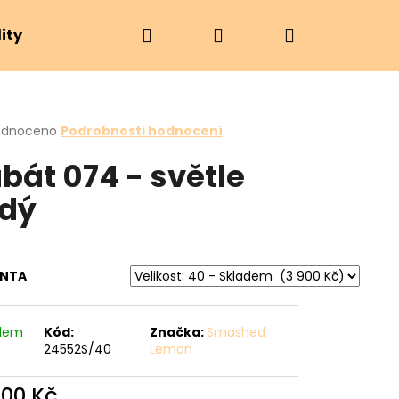
Hledat
Přihlášení
Nákupní
ity
Značky
košík
rné
odnoceno
Podrobnosti hodnocení
cení
bát 074 - světle
ktu
dý
ček.
ANTA
adem
Kód:
Značka:
Smashed
Následující
24552S/40
Lemon
900 Kč