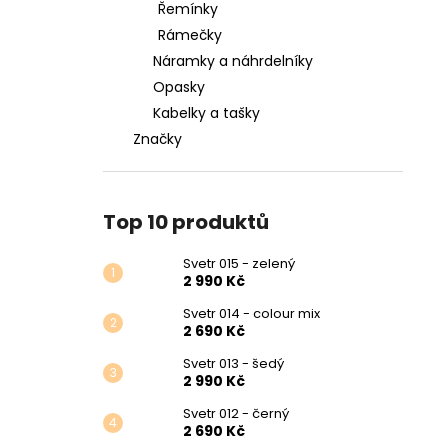
Řemínky
Rámečky
Náramky a náhrdelníky
Opasky
Kabelky a tašky
Značky
Top 10 produktů
Svetr 015 - zelený
2 990 Kč
Svetr 014 - colour mix
2 690 Kč
Svetr 013 - šedý
2 990 Kč
Svetr 012 - černý
2 690 Kč