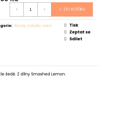
Ý
ná
DO KOŠÍKU
:
Tisk
gorie
:
Bundy, kabáty, saka
Zeptat se
Sdílet
tle šedé. Z dílny Smashed Lemon.