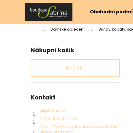
K
Přejít
na
o
Obchodní podmí
obsah
Zpět
Zpět
š
do
do
í
Domů
Dámské oblečení
Bundy, kabáty, sa
k
obchodu
obchodu
P
o
Nákupní košík
s
t
r
0
KS /
0 KČ
a
n
n
Kontakt
í
p
al
@
inlane.cz
a
+420 606 502 445
n
https://www.facebook.com/boutiques
e
abrinalanskroun/