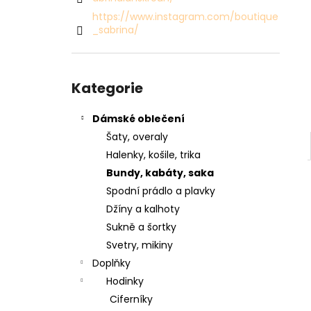
SVETR 015 - ZELENÝ
l
https://www.instagram.com/boutique
2 990 Kč
_sabrina/
Přeskočit
kategorie
Kategorie
Dámské oblečení
Šaty, overaly
Halenky, košile, trika
Bundy, kabáty, saka
Spodní prádlo a plavky
Džíny a kalhoty
Sukně a šortky
Svetry, mikiny
Doplňky
Hodinky
Ciferníky