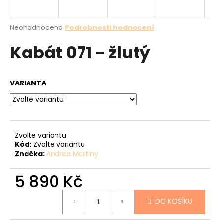
a
j
Průměrné
Neohodnoceno
Podrobnosti hodnocení
í
hodnocení
Kabát 071 - žlutý
produktu
t
je
?
0,0
z
VARIANTA
5
hvězdiček.
HLEDAT
Zvolte variantu
Kód:
Zvolte variantu
Značka:
Andrea Martiny
D
o
5 890 Kč
p
o
Měrná
r
DO KOŠÍKU
cena:
u