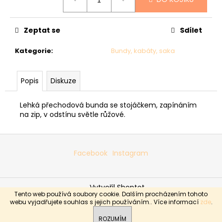
č
cena:
u
j
Zeptat se
Sdílet
e
m
Kategorie
:
Bundy, kabáty, saka
e
Popis
Diskuze
SVETR
009
-
Lehká přechodová bunda se stojáčkem, zapínáním
BÍLOČERNÝ
na zip, v odstínu světle růžové.
2
990
Z
Kč
á
Facebook
Instagram
p
a
Vytvořil Shoptet
t
Tento web používá soubory cookie. Dalším procházením tohoto
í
Copyright 2026
Boutique Sabrina
. Všechna práva
webu vyjadřujete souhlas s jejich používáním.. Více informací
zde
.
vyhrazena.
ROZUMÍM