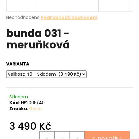
a
j
Průměrné
Neohodnoceno
Podrobnosti hodnocení
í
hodnocení
bunda 031 -
produktu
t
je
?
meruňková
0,0
z
5
hvězdiček.
VARIANTA
HLEDAT
Skladem
D
Kód:
NE2005/40
o
Značka:
Gelco
p
o
3 490 Kč
r
u
Měrná
DO KOŠÍKU