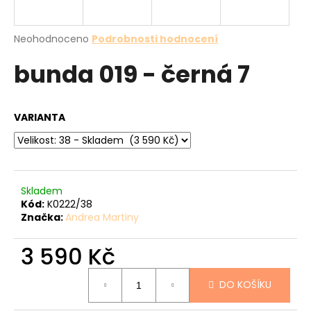
a
j
Průměrné
Neohodnoceno
Podrobnosti hodnocení
í
hodnocení
bunda 019 - černá 7
produktu
t
je
?
0,0
z
VARIANTA
5
hvězdiček.
HLEDAT
Skladem
Kód:
K0222/38
Značka:
Andrea Martiny
D
o
3 590 Kč
p
o
Měrná
r
DO KOŠÍKU
cena:
u